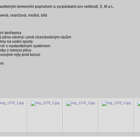
stavitelným temenním popruhem a vycpávkami pro velikosti, S, M a L.
rvená, oranžová, modrá, bílá
ní skořepina
á pěna odolná i proti vícenásobným rázům
elmy na vodní sporty
ruh s nastavitelným systémem
lky z minicel pěny
zovými nýty proti korozi
tém