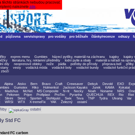
a těchto stránkách nebudou pracovat.
criptem) naleznete
zde
.
od
půjčovna
servis/opravy
pro vodáky
pro běžkaře
články/recenze
odkazy
f
lňky
expres menu
Gumbies
házecí pytlíky, materiál na záchranu
kajaky
kajaky 
běžky
literatura, hry, reklamní předměty
lodní pytle a obaly
materiál a nářadí na oprav
ní díly
neoprenové obleky
nože
pádla
potřeby do přírody
přeprava lodí
přilby
stany
vesty
vodácká móda
vodácké boty
vodácké bundy
vodácké funkční prád
 zboží
Alpina
Atsko
Bern
Bravo
Craft
Crewsaver
Delsyk
Devold
EXO
Exp
mbies
Gumotex
Hiko
Holmenkol
Jackson Kayaks
Jurek
KAMA
Kokatat
n
Madshus
McNet
MS Composite
N-rit
Necky
Noah
Noname
NRS
One
an
Peltonen
Prijon
Profiplast
ProTec
Pyranha
QUECHUA
REX
Rio
Riot
t
Silvini
Skivo
Sporten
Stohlquist
Swix
Teva
TNP
Tydra
Ulvang
Var
t
WRSI
WTX
X-tremeFix
YAK
Železný
ostatní
řilby
ostatní
dy Std FC
andard FC carbon