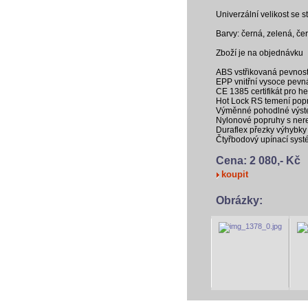
Univerzální velikost se 
Barvy: černá, zelená, če
Zboží je na objednávku
ABS vstřikovaná pevnost
EPP vnitřní vysoce pevn
CE 1385 certifikát pro h
Hot Lock RS temení pop
Výměnné pohodlné výste
Nylonové popruhy s nere
Duraflex přezky výhybky
Čtyřbodový upínací sys
Cena: 2 080,- Kč
koupit
Obrázky: