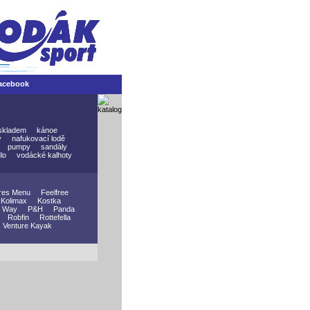
acebook
skladem
kánoe
y
nafukovací lodě
pumpy
sandály
lo
vodácké kalhoty
res Menu
Feelfree
Kolimax
Kostka
 Way
P&H
Panda
Robfin
Rottefella
Venture Kayak