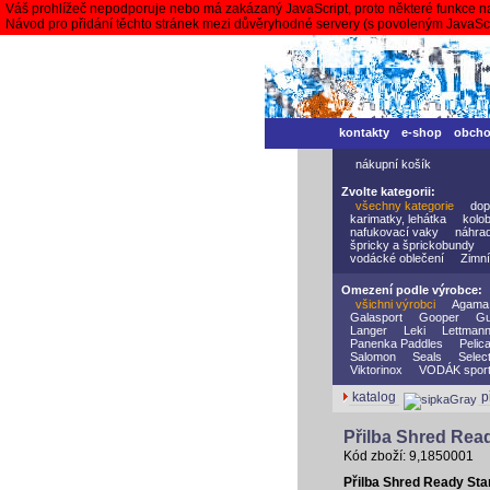
Váš prohlížeč nepodporuje nebo má zakázaný JavaScript, proto některé funkce n
Návod pro přidání těchto stránek mezi důvěryhodné servery (s povoleným JavaS
kontakty
e-shop
obch
nákupní košík
Zvolte kategorii:
všechny kategorie
dop
karimatky, lehátka
kolo
nafukovací vaky
náhrad
špricky a šprickobundy
vodácké oblečení
Zimní
Omezení podle výrobce:
všichni výrobci
Agama
Galasport
Gooper
Gu
Langer
Leki
Lettman
Panenka Paddles
Pelic
Salomon
Seals
Selec
Viktorinox
VODÁK spor
katalog
p
Přilba Shred Rea
Kód zboží: 9,1850001
Přilba Shred Ready St