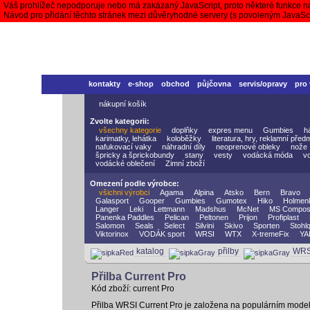
Váš prohlížeč nepodporuje nebo má zakázaný JavaScript, proto některé funkce n
Návod pro přidání těchto stránek mezi důvěryhodné servery (s povoleným JavaS
kontakty
e-shop
obchod
půjčovna
servis/opravy
pro
nákupní košík
Zvolte kategorii:
všechny kategorie
doplňky
expres menu
Gumbies
h
karimatky, lehátka
koloběžky
literatura, hry, reklamní před
nafukovací vaky
náhradní díly
neoprenové obleky
nože
špricky a šprickobundy
stany
vesty
vodácká móda
v
vodácké oblečení
Zimní zboží
Omezení podle výrobce:
všichni výrobci
Agama
Alpina
Atsko
Bern
Bravo
Galasport
Gooper
Gumbies
Gumotex
Hiko
Holmen
Langer
Leki
Lettmann
Madshus
McNet
MS Compos
Panenka Paddles
Pelican
Peltonen
Prijon
Profiplast
Salomon
Seals
Select
Silvini
Skivo
Sporten
Stohlq
Viktorinox
VODÁK sport
WRSI
WTX
X-tremeFix
YA
katalog
přilby
WRS
Přilba Current Pro
Kód zboží: current Pro
Přilba WRSI Current Pro je založena na populárním modelu