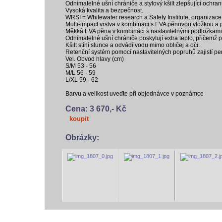
Odnímatelné ušní chrániče a stylový kšilt zlepšující ochran
Vysoká kvalita a bezpečnost.
WRSI = Whitewater research a Safety Institute, organizac
Multi-impact vrstva v kombinaci s EVA pěnovou vložkou a p
Měkká EVA pěna v kombinaci s nastavitelnými podložkami p
Odnímatelné ušní chrániče poskytují extra teplo, přičemž
Kšilt stíní slunce a odvádí vodu mimo obličej a oči.
Retenční systém pomocí nastavitelných popruhů zajistí perf
Vel. Obvod hlavy (cm)
S/M 53 - 56
M/L 56 - 59
L/XL 59 - 62
Barvu a velikost uveďte při objednávce v poznámce
Cena: 3 670,- Kč
koupit
Obrázky:
vodácký bazar
vodácké noviny
pyranha.cz