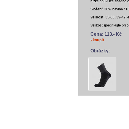
nízké obuvi lze snadno o
Složení:
30% bavlna / 18
Velikost:
35-38, 39-42, 
Velikost specifikujte př
Cena: 113,- Kč
koupit
Obrázky:
vodácký baza