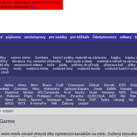
a těchto stránkách nebudou pracovat.
criptem) naleznete
zde
.
od
půjčovna
servis/opravy
pro vodáky
pro běžkaře
články/recenze
odkazy
f
lňky
expres menu
Gumbies
házecí pytlíky, materiál na záchranu
kajaky
kajaky 
běžky
literatura, hry, reklamní předměty
lodní pytle a obaly
materiál a nářadí na oprav
ní díly
neoprenové obleky
nože
pádla
potřeby do přírody
přeprava lodí
přilby
stany
vesty
vodácká móda
vodácké boty
vodácké bundy
vodácké funkční prád
 zboží
Alpina
Atsko
Bern
Bravo
Craft
Crewsaver
Delsyk
Devold
EXO
Exp
mbies
Gumotex
Hiko
Holmenkol
Jackson Kayaks
Jurek
KAMA
Kokatat
n
Madshus
McNet
MS Composite
N-rit
Necky
Noah
Noname
NRS
One
an
Peltonen
Prijon
Profiplast
ProTec
Pyranha
QUECHUA
REX
Rio
Riot
t
Silvini
Skivo
Sporten
Stohlquist
Swix
Teva
TNP
Tydra
Ulvang
Var
t
WRSI
WTX
X-tremeFix
YAK
Železný
ostatní
ostatní
 Garmo
velmi dobře odvádí vlhkosti díky vypleteným kanálkům na nártu. Zvýšený oboustrann