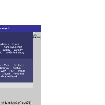
acebook
skladem
kánoe
y
nafukovací lodě
pumpy
sandály
lo
vodácké kalhoty
res Menu
Feelfree
Kolimax
Kostka
 Way
P&H
Panda
Robfin
Rottefella
Venture Kayak
ý lem, který při použití