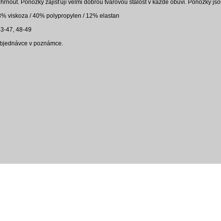
hrnout. Ponožky zajišťují velmi dobrou tvarovou stálost v každé obuvi. Ponožky jso
% viskoza / 40% polypropylen / 12% elastan
43-47, 48-49
i objednávce v poznámce.
r
vodácké noviny
pyranha.cz
mapa serveru