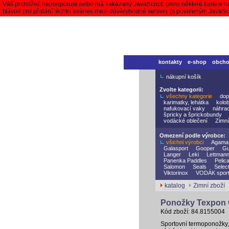
Váš prohlížeč nepodporuje nebo má zakázaný JavaScript, proto některé funkce n
Návod pro přidání těchto stránek mezi důvěryhodné servery (s povoleným JavaS
kontakty
e-shop
obch
nákupní košík
Zvolte kategorii:
všechny kategorie
dop
karimatky, lehátka
kolo
nafukovací vaky
náhrad
špricky a šprickobundy
vodácké oblečení
Zimní
Omezení podle výrobce:
všichni výrobci
Agama
Galasport
Gooper
Gu
Langer
Leki
Lettman
Panenka Paddles
Pelic
Salomon
Seals
Selec
Viktorinox
VODÁK spor
katalog
Zimní zboží
Ponožky Texpon
Kód zboží: 84.8155004
Sportovní termoponožky, 