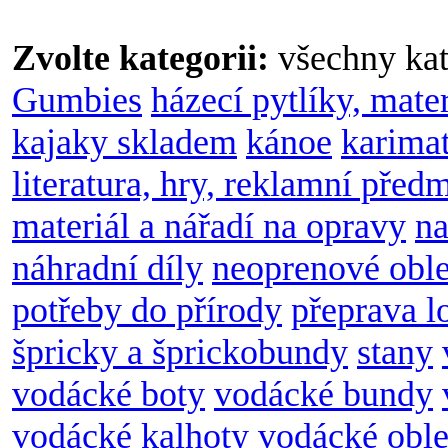
Zvolte kategorii:
všechny kat
Gumbies
házecí pytlíky, mate
kajaky skladem
kánoe
karimat
literatura, hry, reklamní před
materiál a nářadí na opravy
na
náhradní díly
neoprenové obl
potřeby do přírody
přeprava l
špricky a šprickobundy
stany
vodácké boty
vodácké bundy
vodácké kalhoty
vodácké oble