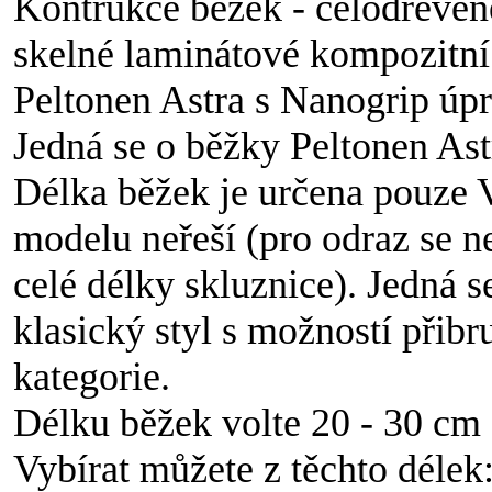
Kontrukce běžek - celodřevěné
skelné laminátové kompozitní 
Peltonen Astra s Nanogrip úp
Jedná se o běžky Peltonen As
Délka běžek je určena pouze V
modelu neřeší (pro odraz se n
celé délky skluznice). Jedná 
klasický styl s možností přibru
kategorie.
Délku běžek volte 20 - 30 cm d
Vybírat můžete z těchto délek