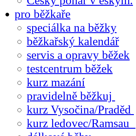
Český pohár v eskym.
pro běžkaře
speciálka na běžky
běžkařský kalendář
servis a opravy běžek
testcentrum běžek
kurz mazání
pravidelně běžkuj
kurz Vysočina/Praděd
kurz ledovec/Ramsau