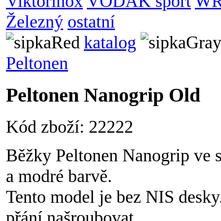
Viktorinox
VODÁK sport
WR
Železný
ostatní
katalog
Peltonen
Peltonen Nanogrip Old
Kód zboží: 22222
Běžky Peltonen Nanogrip ve s
a modré barvě.
Tento model je bez NIS desky
přání našroubovat.