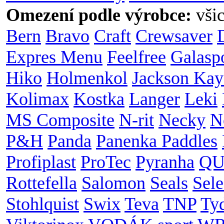
Omezení podle výrobce:
vši
Bern
Bravo
Craft
Crewsaver
Expres Menu
Feelfree
Galasp
Hiko
Holmenkol
Jackson Kay
Kolimax
Kostka
Langer
Leki
MS Composite
N-rit
Necky
N
P&H
Panda
Panenka Paddles
Profiplast
ProTec
Pyranha
QU
Rottefella
Salomon
Seals
Sele
Stohlquist
Swix
Teva
TNP
Ty