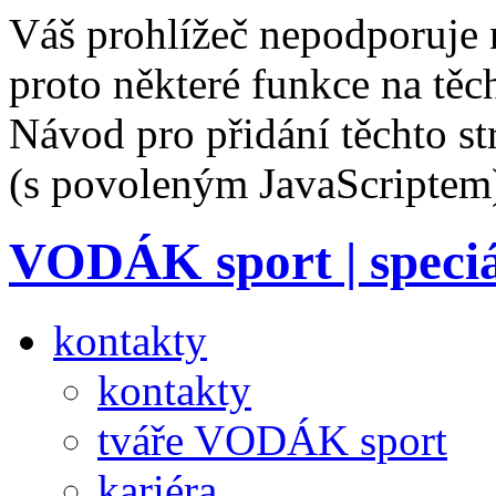
Váš prohlížeč nepodporuje 
proto některé funkce na těc
Návod pro přidání těchto s
(s povoleným JavaScriptem
VODÁK sport
| speci
kontakty
kontakty
tváře VODÁK sport
kariéra