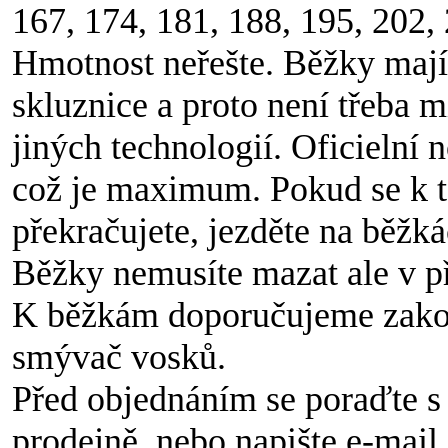
167, 174, 181, 188, 195, 202,
Hmotnost neřešte. Běžky mají 
skluznice a proto není třeba m
jiných technologií. Oficielní 
což je maximum. Pokud se k té
překračujete, jezděte na běžká
Běžky nemusíte mazat ale v p
K běžkám doporučujeme zakou
smývač vosků.
Před objednáním se poraďte 
prodejně, nebo napište e-mail 