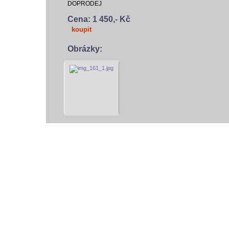
DOPRODEJ
Cena: 1 450,- Kč
koupit
Obrázky:
vodácký bazar
vodácké noviny
pyranha.cz