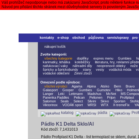
Váš prohlížeč nepodporuje nebo má zakázaný JavaScript, proto některé funkce n
Návod pro přidání těchto stránek mezi důvěryhodné servery (s povoleným JavaS
kontakty
e-shop
obchod
půjčovna
servis/opravy
pro
nákupní košík
Zvolte kategorii:
všechny kategorie
doplňky
expres menu
Gumbies
h
karimatky, lehátka
koloběžky
literatura, hry, reklamní před
nafukovací vaky
náhradní díly
neoprenové obleky
nože
špricky a šprickobundy
stany
vesty
vodácká móda
v
vodácké oblečení
Zimní zboží
Omezení podle výrobce:
všichni výrobci
Agama
Alpina
Atsko
Bern
Bravo
Galasport
Gooper
Gumbies
Gumotex
Hiko
Holmen
Langer
Leki
Lettmann
Madshus
McNet
MS Compos
Panenka Paddles
Pelican
Peltonen
Prijon
Profiplast
Salomon
Seals
Select
Silvini
Skivo
Sporten
Stohlq
Viktorinox
VODÁK sport
WRSI
WTX
X-tremeFix
YA
katalog
pádla
Prof
Pádlo K1 Delta Sklo/Al
Kód zboží: 7,1431013
Pádlo Profiplast K1 Delta - list termoplast se sklem, dural. 