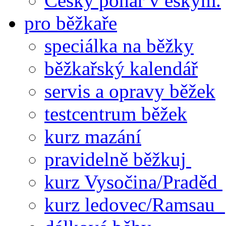
Český pohár v eskym.
pro běžkaře
speciálka na běžky
běžkařský kalendář
servis a opravy běžek
testcentrum běžek
kurz mazání
pravidelně běžkuj
kurz Vysočina/Praděd
kurz ledovec/Ramsau