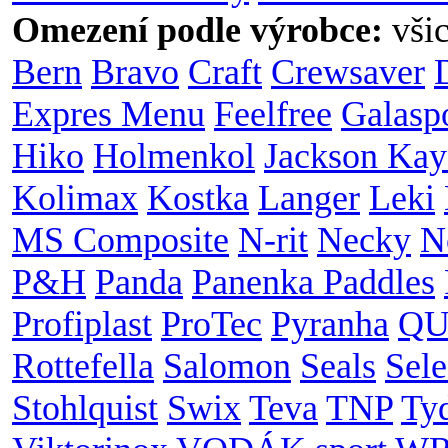
Omezení podle výrobce:
vši
Bern
Bravo
Craft
Crewsaver
Expres Menu
Feelfree
Galasp
Hiko
Holmenkol
Jackson Kay
Kolimax
Kostka
Langer
Leki
MS Composite
N-rit
Necky
N
P&H
Panda
Panenka Paddles
Profiplast
ProTec
Pyranha
QU
Rottefella
Salomon
Seals
Sele
Stohlquist
Swix
Teva
TNP
Ty