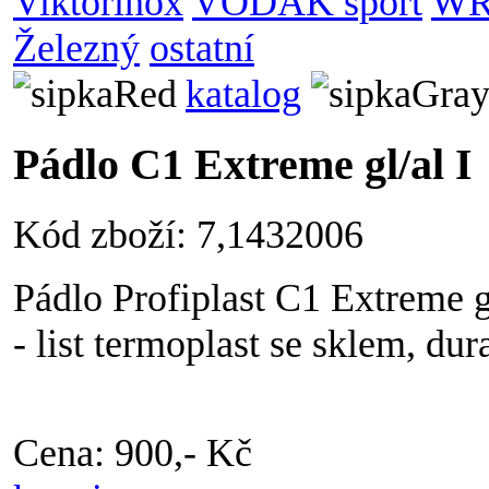
Viktorinox
VODÁK sport
WR
Železný
ostatní
katalog
Pádlo C1 Extreme gl/al I
Kód zboží: 7,1432006
Pádlo Profiplast C1 Extreme g
- list termoplast se sklem, dur
Cena: 900,- Kč