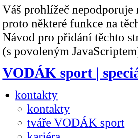
Váš prohlížeč nepodporuje 
proto některé funkce na těc
Návod pro přidání těchto s
(s povoleným JavaScriptem
VODÁK sport
| speci
kontakty
kontakty
tváře VODÁK sport
kariéra