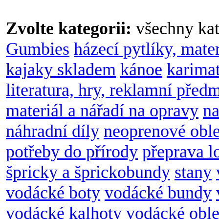
Zvolte kategorii:
všechny kat
Gumbies
házecí pytlíky, mate
kajaky skladem
kánoe
karimat
literatura, hry, reklamní před
materiál a nářadí na opravy
na
náhradní díly
neoprenové obl
potřeby do přírody
přeprava l
špricky a šprickobundy
stany
vodácké boty
vodácké bundy
vodácké kalhoty
vodácké oble