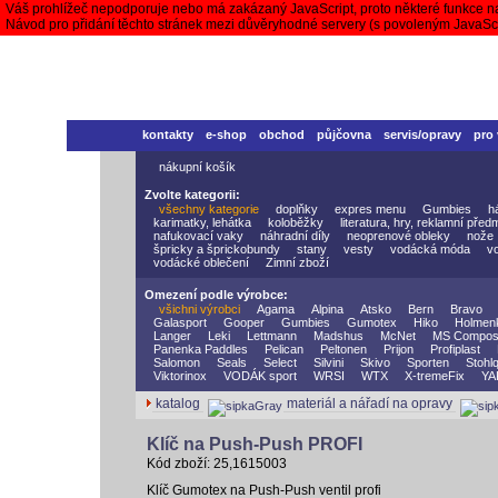
Váš prohlížeč nepodporuje nebo má zakázaný JavaScript, proto některé funkce n
Návod pro přidání těchto stránek mezi důvěryhodné servery (s povoleným JavaS
kontakty
e-shop
obchod
půjčovna
servis/opravy
pro
nákupní košík
Zvolte kategorii:
všechny kategorie
doplňky
expres menu
Gumbies
h
karimatky, lehátka
koloběžky
literatura, hry, reklamní před
nafukovací vaky
náhradní díly
neoprenové obleky
nože
špricky a šprickobundy
stany
vesty
vodácká móda
v
vodácké oblečení
Zimní zboží
Omezení podle výrobce:
všichni výrobci
Agama
Alpina
Atsko
Bern
Bravo
Galasport
Gooper
Gumbies
Gumotex
Hiko
Holmen
Langer
Leki
Lettmann
Madshus
McNet
MS Compos
Panenka Paddles
Pelican
Peltonen
Prijon
Profiplast
Salomon
Seals
Select
Silvini
Skivo
Sporten
Stohlq
Viktorinox
VODÁK sport
WRSI
WTX
X-tremeFix
YA
katalog
materiál a nářadí na opravy
Klíč na Push-Push PROFI
Kód zboží: 25,1615003
Klíč Gumotex na Push-Push ventil profi