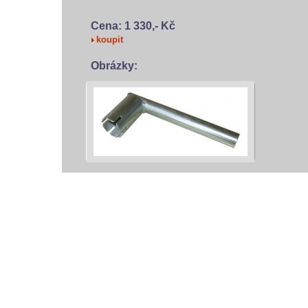
Cena: 1 330,- Kč
koupit
Obrázky:
vodácký bazar
vodácké noviny
pyranha.cz