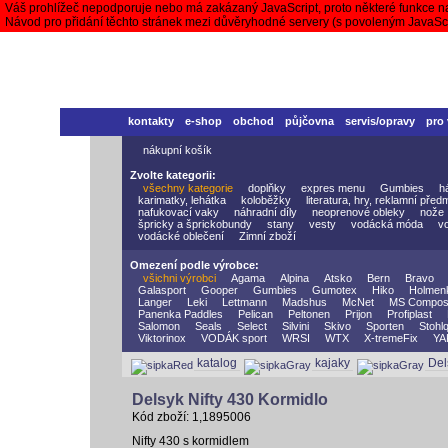
Váš prohlížeč nepodporuje nebo má zakázaný JavaScript, proto některé funkce n
Návod pro přidání těchto stránek mezi důvěryhodné servery (s povoleným JavaS
kontakty
e-shop
obchod
půjčovna
servis/opravy
pro
nákupní košík
Zvolte kategorii:
všechny kategorie
doplňky
expres menu
Gumbies
h
karimatky, lehátka
koloběžky
literatura, hry, reklamní před
nafukovací vaky
náhradní díly
neoprenové obleky
nože
špricky a šprickobundy
stany
vesty
vodácká móda
v
vodácké oblečení
Zimní zboží
Omezení podle výrobce:
všichni výrobci
Agama
Alpina
Atsko
Bern
Bravo
Galasport
Gooper
Gumbies
Gumotex
Hiko
Holmen
Langer
Leki
Lettmann
Madshus
McNet
MS Compos
Panenka Paddles
Pelican
Peltonen
Prijon
Profiplast
Salomon
Seals
Select
Silvini
Skivo
Sporten
Stohlq
Viktorinox
VODÁK sport
WRSI
WTX
X-tremeFix
YA
katalog
kajaky
Del
Delsyk Nifty 430 Kormidlo
Kód zboží: 1,1895006
Nifty 430 s kormidlem