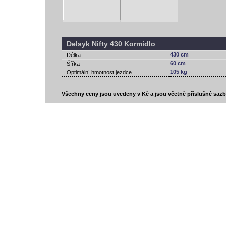
Delsyk Nifty 430 Kormidlo
430 cm
Délka
60 cm
Šířka
105 kg
Optimální hmotnost jezdce
Všechny ceny jsou uvedeny v Kč a jsou včetně příslušné saz
vodácký bazar
vodácké noviny
pyranha.cz