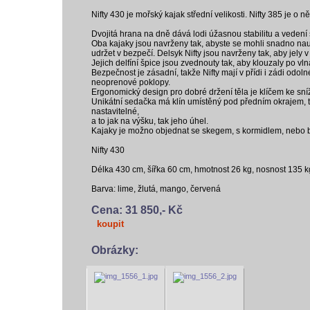
Nifty 430 je mořský kajak střední velikosti. Nifty 385 je o něc
Dvojitá hrana na dně dává lodi úžasnou stabilitu a vedení
Oba kajaky jsou navrženy tak, abyste se mohli snadno nau
udržet v bezpečí. Delsyk Nifty jsou navrženy tak, aby jely 
Jejich delfíní špice jsou zvednouty tak, aby klouzaly po vl
Bezpečnost je zásadní, takže Nifty mají v přídi i zádi odo
neoprenové poklopy.
Ergonomický design pro dobré držení těla je klíčem ke sní
Unikátní sedačka má klín umístěný pod předním okrajem, 
nastavitelné,
a to jak na výšku, tak jeho úhel.
Kajaky je možno objednat se skegem, s kormidlem, nebo 
Nifty 430
Délka 430 cm, šířka 60 cm, hmotnost 26 kg, nosnost 135 kg
Barva: lime, žlutá, mango, červená
Cena: 31 850,- Kč
koupit
Obrázky: