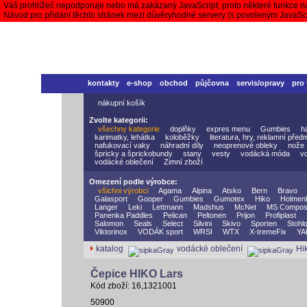
Váš prohlížeč nepodporuje nebo má zakázaný JavaScript, proto některé funkce n
Návod pro přidání těchto stránek mezi důvěryhodné servery (s povoleným JavaS
kontakty
e-shop
obchod
půjčovna
servis/opravy
pro
nákupní košík
Zvolte kategorii:
všechny kategorie
doplňky
expres menu
Gumbies
h
karimatky, lehátka
koloběžky
literatura, hry, reklamní před
nafukovací vaky
náhradní díly
neoprenové obleky
nože
špricky a šprickobundy
stany
vesty
vodácká móda
v
vodácké oblečení
Zimní zboží
Omezení podle výrobce:
všichni výrobci
Agama
Alpina
Atsko
Bern
Bravo
Galasport
Gooper
Gumbies
Gumotex
Hiko
Holmen
Langer
Leki
Lettmann
Madshus
McNet
MS Compos
Panenka Paddles
Pelican
Peltonen
Prijon
Profiplast
Salomon
Seals
Select
Silvini
Skivo
Sporten
Stohlq
Viktorinox
VODÁK sport
WRSI
WTX
X-tremeFix
YA
katalog
vodácké oblečení
Hi
Čepice HIKO Lars
Kód zboží: 16,1321001
50900