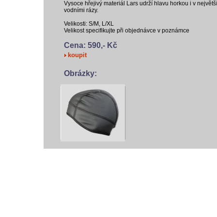
Vysoce hřejivý materiál Lars udrží hlavu horkou i v nejvě
vodními rázy.
Velikosti: S/M, L/XL
Velikost specifikujte při objednávce v poznámce
Cena: 590,- Kč
koupit
Obrázky:
vodácký bazar
vodácké noviny
pyranha.cz