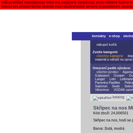
Váš prohlížeč nepodporuje nebo má zakázaný JavaScript, proto některé funkce n
Návod pro přidání těchto stránek mezi důvěryhodné servery (s povoleným JavaS
kontakty
e-shop
obch
nákupní košík
Zvolte kategorii:
všechny kategorie
dop
materiál a nářadí na opra
Omezení podle výrobce:
všichni výrobci
Agama
Galasport
Gooper
Gu
Langer
Leki
Lettman
Panenka Paddles
Pelic
Salomon
Seals
Selec
Viktorinox
VODÁK spor
katalog
Skřipec na nos 
Kód zboží: 24,006501
Skřipec na nos, hodí se 
Barva: žlutá, modrá.