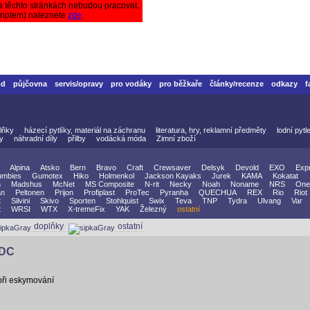
a těchto stránkách nebudou pracovat.
criptem) naleznete
zde
.
od
půjčovna
servis/opravy
pro vodáky
pro běžkaře
články/recenze
odkazy
f
lňky
házecí pytlíky, materiál na záchranu
literatura, hry, reklamní předměty
lodní pytl
vy
náhradní díly
přilby
vodácká móda
Zimní zboží
Alpina
Atsko
Bern
Bravo
Craft
Crewsaver
Delsyk
Devold
EXO
Exp
mbies
Gumotex
Hiko
Holmenkol
Jackson Kayaks
Jurek
KAMA
Kokatat
n
Madshus
McNet
MS Composite
N-rit
Necky
Noah
Noname
NRS
One
an
Peltonen
Prijon
Profiplast
ProTec
Pyranha
QUECHUA
REX
Rio
Riot
t
Silvini
Skivo
Sporten
Stohlquist
Swix
Teva
TNP
Tydra
Ulvang
Var
t
WRSI
WTX
X-tremeFix
YAK
Železný
ostatní
doplňky
ostatní
MDC
při eskymování