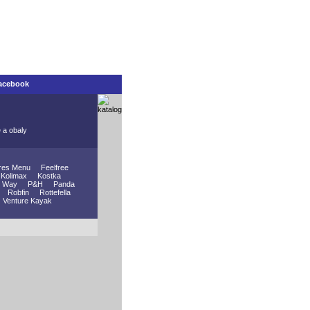
acebook
e a obaly
res Menu
Feelfree
Kolimax
Kostka
 Way
P&H
Panda
Robfin
Rottefella
Venture Kayak