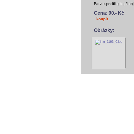
Barvu specifikujte při 
Cena: 90,- Kč
koupit
Obrázky:
vodácký baza