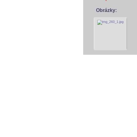
Obrázky:
vodácký baza