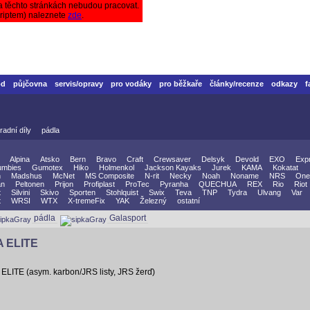
a těchto stránkách nebudou pracovat.
criptem) naleznete
zde
.
od
půjčovna
servis/opravy
pro vodáky
pro běžkaře
články/recenze
odkazy
f
radní díly
pádla
Alpina
Atsko
Bern
Bravo
Craft
Crewsaver
Delsyk
Devold
EXO
Exp
mbies
Gumotex
Hiko
Holmenkol
Jackson Kayaks
Jurek
KAMA
Kokatat
n
Madshus
McNet
MS Composite
N-rit
Necky
Noah
Noname
NRS
One
an
Peltonen
Prijon
Profiplast
ProTec
Pyranha
QUECHUA
REX
Rio
Riot
t
Silvini
Skivo
Sporten
Stohlquist
Swix
Teva
TNP
Tydra
Ulvang
Var
t
WRSI
WTX
X-tremeFix
YAK
Železný
ostatní
pádla
Galasport
 ELITE
LITE (asym. karbon/JRS listy, JRS žerď)