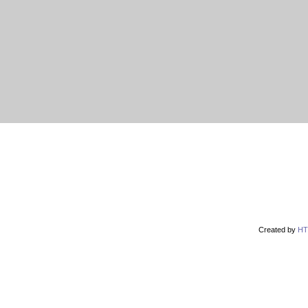
r
vodácké noviny
pyranha.cz
mapa serveru
Created by
HT