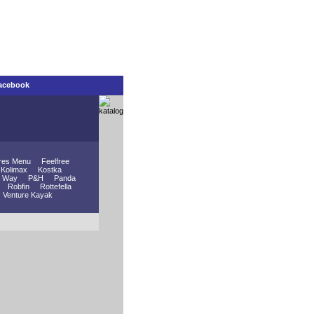
acebook
res Menu
Feelfree
Kolimax
Kostka
 Way
P&H
Panda
Robfin
Rottefella
Venture Kayak