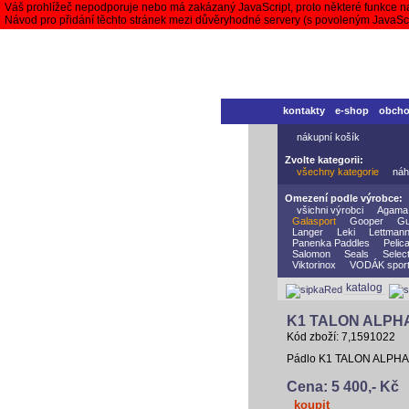
Váš prohlížeč nepodporuje nebo má zakázaný JavaScript, proto některé funkce n
Návod pro přidání těchto stránek mezi důvěryhodné servery (s povoleným JavaS
kontakty
e-shop
obch
nákupní košík
Zvolte kategorii:
všechny kategorie
náh
Omezení podle výrobce:
všichni výrobci
Agama
Galasport
Gooper
Gu
Langer
Leki
Lettman
Panenka Paddles
Pelic
Salomon
Seals
Selec
Viktorinox
VODÁK spor
katalog
K1 TALON ALPHA
Kód zboží: 7,1591022
Pádlo K1 TALON ALPHA E
Cena: 5 400,- Kč
koupit