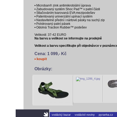
• Microban® zink antimikrobiální úprava
• Zabudovaný systém Shoc Pad™ v patní části
• Stlačováním tvarovaná EVA mezipodešev
• Patentovaný univerzální upínací systém
• Nastavitelné přední i nártové pásky na suchý zip
• Polstrovaný patní pásek
• Odolná Traction Rubber™ podešev
Velikosti: 37-42 EURO
Na barvu a velikost se informujte na prodejně
Velikost a barvu specifikujte při objednávce v poznámc
Cena: 1 099,- Kč
koupit
Obrázky:
vodácký bazar
vodácké noviny
pyranha.cz