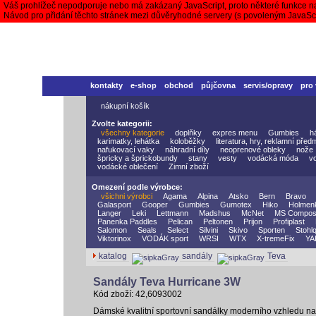
Váš prohlížeč nepodporuje nebo má zakázaný JavaScript, proto některé funkce n
Návod pro přidání těchto stránek mezi důvěryhodné servery (s povoleným JavaS
kontakty
e-shop
obchod
půjčovna
servis/opravy
pro
nákupní košík
Zvolte kategorii:
všechny kategorie
doplňky
expres menu
Gumbies
h
karimatky, lehátka
koloběžky
literatura, hry, reklamní před
nafukovací vaky
náhradní díly
neoprenové obleky
nože
špricky a šprickobundy
stany
vesty
vodácká móda
v
vodácké oblečení
Zimní zboží
Omezení podle výrobce:
všichni výrobci
Agama
Alpina
Atsko
Bern
Bravo
Galasport
Gooper
Gumbies
Gumotex
Hiko
Holmen
Langer
Leki
Lettmann
Madshus
McNet
MS Compos
Panenka Paddles
Pelican
Peltonen
Prijon
Profiplast
Salomon
Seals
Select
Silvini
Skivo
Sporten
Stohlq
Viktorinox
VODÁK sport
WRSI
WTX
X-tremeFix
YA
katalog
sandály
Teva
Sandály Teva Hurricane 3W
Kód zboží: 42,6093002
Dámské kvalitní sportovní sandálky moderního vzhledu na s