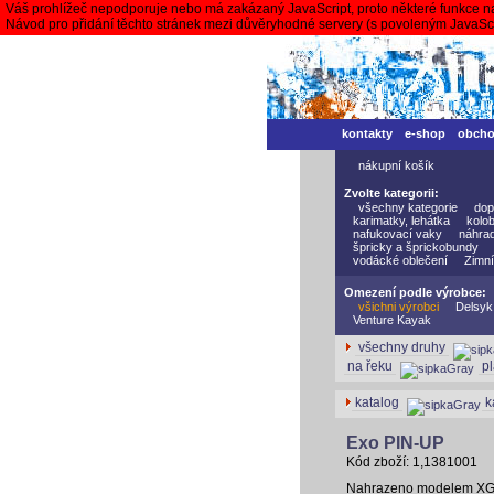
Váš prohlížeč nepodporuje nebo má zakázaný JavaScript, proto některé funkce n
Návod pro přidání těchto stránek mezi důvěryhodné servery (s povoleným JavaS
kontakty
e-shop
obch
nákupní košík
Zvolte kategorii:
všechny kategorie
dop
karimatky, lehátka
kolo
nafukovací vaky
náhrad
špricky a šprickobundy
vodácké oblečení
Zimní
Omezení podle výrobce:
všichni výrobci
Delsyk
Venture Kayak
všechny druhy
na řeku
p
katalog
k
Exo PIN-UP
Kód zboží: 1,1381001
Nahrazeno modelem X