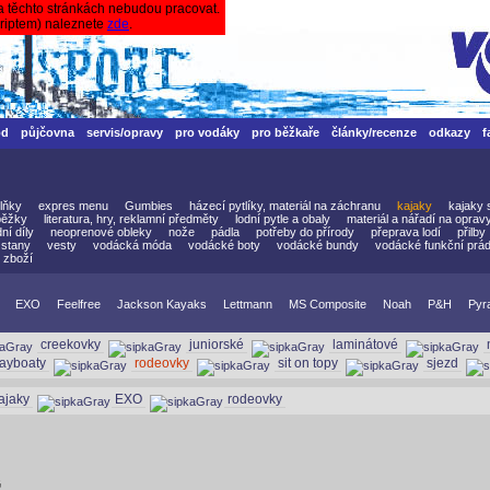
a těchto stránkách nebudou pracovat.
criptem) naleznete
zde
.
od
půjčovna
servis/opravy
pro vodáky
pro běžkaře
články/recenze
odkazy
f
lňky
expres menu
Gumbies
házecí pytlíky, materiál na záchranu
kajaky
kajaky 
běžky
literatura, hry, reklamní předměty
lodní pytle a obaly
materiál a nářadí na oprav
ní díly
neoprenové obleky
nože
pádla
potřeby do přírody
přeprava lodí
přilby
stany
vesty
vodácká móda
vodácké boty
vodácké bundy
vodácké funkční prád
 zboží
EXO
Feelfree
Jackson Kayaks
Lettmann
MS Composite
Noah
P&H
Pyr
creekovky
juniorské
laminátové
layboaty
rodeovky
sit on topy
sjezd
ajaky
EXO
rodeovky
G