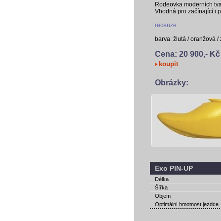
Rodeovka moderních tvarů
Vhodná pro začínající i 
recenze
barva: žlutá / oranžová /
Cena: 20 900,- Kč
koupit
Obrázky:
Exo PIN-UP
Délka
Šířka
Objem
Optimální hmotnost jezdce