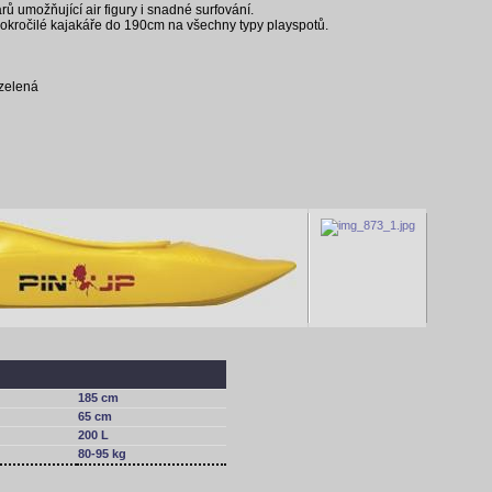
 umožňující air figury i snadné surfování.
pokročilé kajakáře do 190cm na všechny typy playspotů.
 zelená
185 cm
65 cm
200 L
80-95 kg