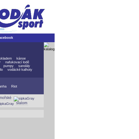
acebook
skladem
kánoe
y
nafukovací lodě
pumpy
sandály
lo
vodácké kalhoty
anha
Riot
mořské
slalom