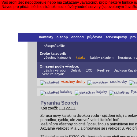
Váš prohlížeč nepodporuje nebo má zakázaný JavaScript, proto některé funkce n
Návod pro přidání těchto stránek mezi důvěryhodné servery (s povoleným JavaS
kontakty
e-shop
obchod
půjčovna
servis/opravy
pro
nákupní košík
Zvolte kategorii:
všechny kategorie
kajaky
kajaky skladem
literatura, h
Omezení podle výrobce:
všichni výrobci
Delsyk
EXO
Feelfree
Jackson Kaya
Venture Kayak
všechny druhy
creekovky
katalog
kajaky
Pyr
Pyranha Scorch
Kód zboží: 1.1122111
Zbrusu nový kajak na divokou vodu - sjíždění řek, i creeko
pohodlná, rychlá, ale zároveň velmi funkční loď.
Ideální pro všechny co chtějí poslušnou a pohyblivou loď n
Aktuálně velikosti M a L a připravuje se i velikost S. Pro p