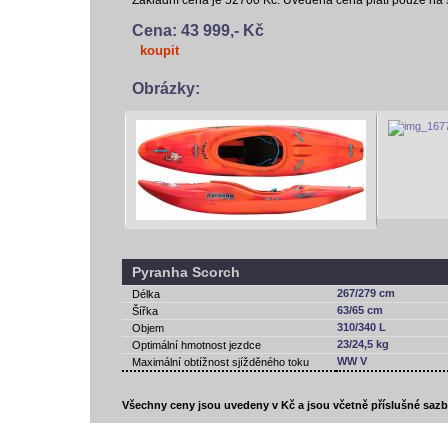
Základní cena je 52700 Kč. Uvedená cena platí pouze na
Cena: 43 999,- Kč
koupit
Obrázky:
Pyranha Scorch
267/279 cm
Délka
63/65 cm
Šířka
310/340 L
Objem
23/24,5 kg
Optimální hmotnost jezdce
WW V
Maximální obtížnost sjížděného toku
Všechny ceny jsou uvedeny v Kč a jsou včetně příslušné saz
vodácký bazar
vodácké noviny
pyranha.cz