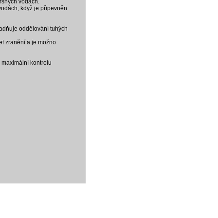
drsných vodách.
vodách, když je připevněn
nadňuje oddělování tuhých
et zranění a je možno
 maximální kontrolu