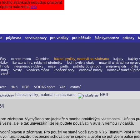
a těchto stránkách nebudou pracovat.
criptem) naleznete
zde
.
od
půjčovna
servis/opravy
pro vodáky
pro běžkaře
články/recenze
odkazy
f
lňky
expres menu
Gumbies
házecí pytlíky, materiál na záchranu
kajaky
kajaky 
běžky
literatura, hry, reklamní předměty
lodní pytle a obaly
materiál a nářadí na oprav
ní díly
neoprenové obleky
nože
pádla
potřeby do přírody
přeprava lodí
přilby
stany
vesty
vodácká móda
vodácké boty
vodácké bundy
vodácké funkční prád
 zboží
aver
Hiko
NRS
VODÁK sport
YAK
ostatní
házecí pytlíky, materiál na záchranu
NRS
24
 pro záchranu. Vymyšleno pro jachtaře s mnoha praktickými vlastnostmi. Určeno pro
 vestě, ale je tak univerzální, že jej budete používat i v autě, v kempu i v garáži.
ovodní plavbu a záchranu. Pro použití ve slané vodě zvolte NRS Titanium Pilot Knife
se uvolňující pouzdro bezpečně schová pevné čepele a uvolní se pohybem palce jed