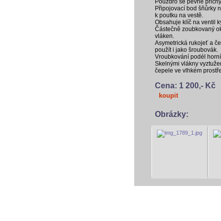
Pouzdro se pevně přichyt
Připojovací bod šňůrky n
k poutku na vestě.
Obsahuje klíč na ventil k
Částečně zoubkovaný okr
vláken.
Asymetrická rukojeť a če
použít i jako šroubovák.
Vroubkování podél horní č
Skelnými vlákny vyztuže
čepele ve vlhkém prostře
Cena: 1 200,- Kč
koupit
Obrázky:
vodácký baza