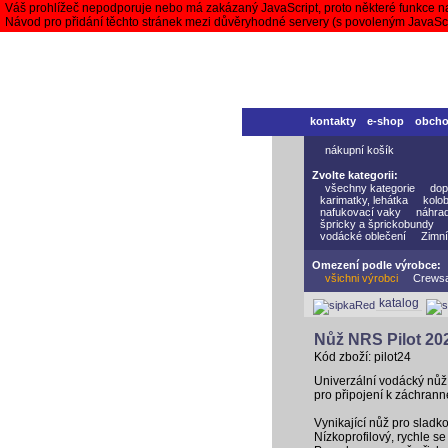
Váš prohlížeč nepodporuje nebo má zakázaný JavaScript, proto některé funkce n
Návod pro přidání těchto stránek mezi důvěryhodné servery (s povoleným JavaS
kontakty
e-shop
obch
nákupní košík
Zvolte kategorii:
všechny kategorie
dop
karimatky, lehátka
kolo
nafukovací vaky
náhrad
špricky a šprickobundy
vodácké oblečení
Zimní
Omezení podle výrobce:
všichni výrobci
Crews
katalog
Nůž NRS Pilot 20
Kód zboží: pilot24
Univerzální vodácký nůž
pro připojení k záchranné
Vynikající nůž pro sladk
Nízkoprofilový, rychle 