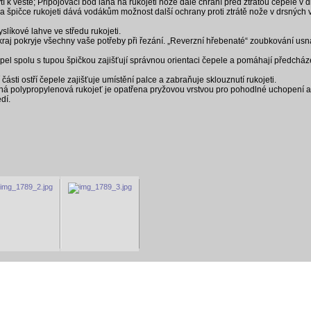
í k vestě; Připojovací bod lana na rukojeti nože dále chrání před ztrátou čepele v 
a špičce rukojeti dává vodákům možnost další ochrany proti ztrátě nože v drsných 
yslíkové lahve ve středu rukojeti.
aj pokryje všechny vaše potřeby při řezání. „Reverzní hřebenaté“ zoubkování us
pel spolu s tupou špičkou zajišťují správnou orientaci čepele a pomáhají předcház
ásti ostří čepele zajišťuje umístění palce a zabraňuje sklouznutí rukojeti.
ná polypropylenová rukojeť je opatřena pryžovou vrstvou pro pohodlné uchopení a
dí.
r
vodácké noviny
pyranha.cz
mapa serveru