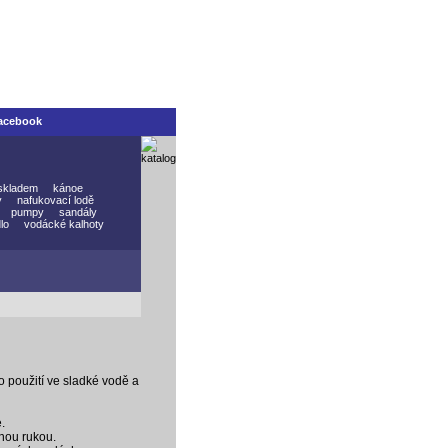
acebook
skladem
kánoe
y
nafukovací lodě
pumpy
sandály
lo
vodácké kalhoty
 použití ve sladké vodě a
.
nou rukou.