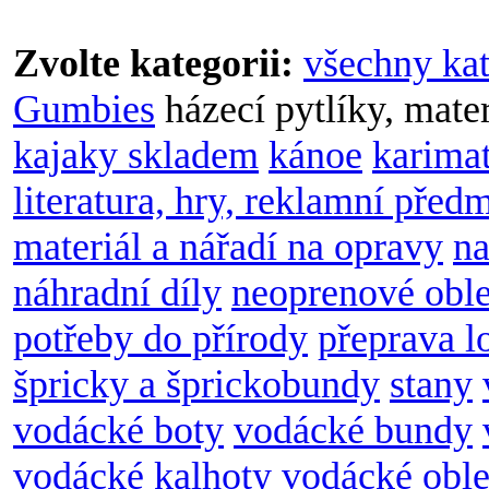
Zvolte kategorii:
všechny kat
Gumbies
házecí pytlíky, mate
kajaky skladem
kánoe
karimat
literatura, hry, reklamní před
materiál a nářadí na opravy
na
náhradní díly
neoprenové obl
potřeby do přírody
přeprava l
špricky a šprickobundy
stany
vodácké boty
vodácké bundy
vodácké kalhoty
vodácké oble