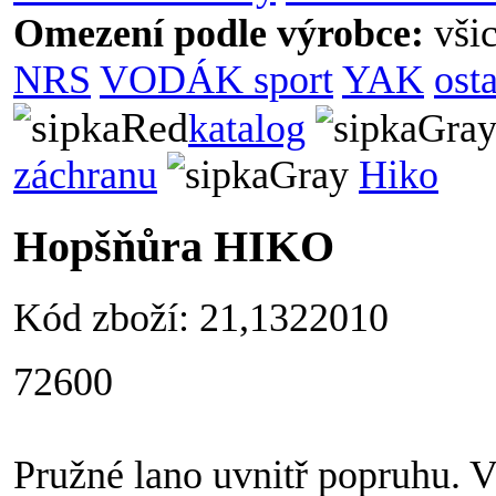
Omezení podle výrobce:
vši
NRS
VODÁK sport
YAK
osta
katalog
záchranu
Hiko
Hopšňůra HIKO
Kód zboží: 21,1322010
72600
Pružné lano uvnitř popruhu. V