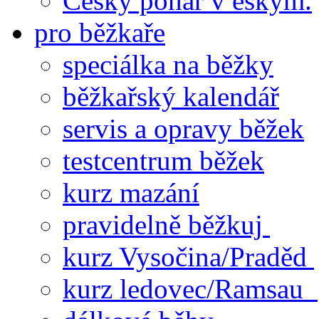
Český pohár v eskym.
pro běžkaře
speciálka na běžky
běžkařský kalendář
servis a opravy běžek
testcentrum běžek
kurz mazání
pravidelně běžkuj
kurz Vysočina/Praděd
kurz ledovec/Ramsau