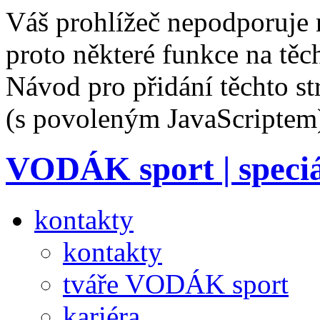
Váš prohlížeč nepodporuje 
proto některé funkce na těc
Návod pro přidání těchto s
(s povoleným JavaScriptem
VODÁK sport
| speci
kontakty
kontakty
tváře VODÁK sport
kariéra